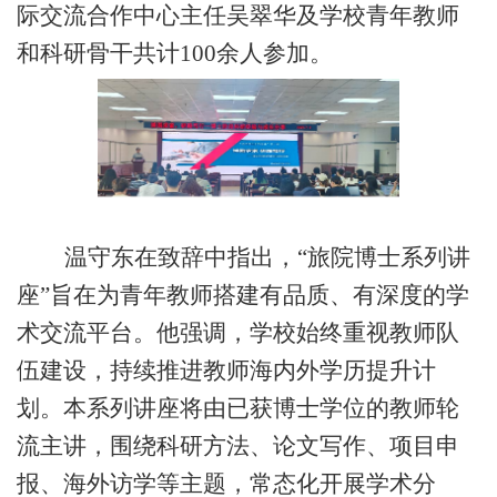
际交流合作中心主任吴翠华及学校
青年教师
和
科研骨干共计
1
00余人参加。
温守东在致辞中指出，
“旅院博士系列讲
座”旨在为
青年
教师搭建有品质、有深度的学
术交流平台
。
他强调，学校始终重视教师队
伍建设，持续推进教师海
内
外学历提升计
划。本系列讲座将由已获博士学位的教师轮
流主讲，围绕科研方法、论文写作、项目申
报、海外访学等主题，常态化开展学术分