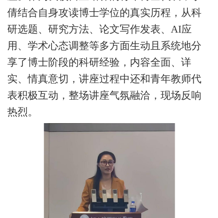
倩结合自身攻读博士学位的真实历程，从科
研选题、研究方法、论文写作发表、
AI应
用、
学术心态调整等
多
方面
生动且
系统
地
分
享了博士阶段的科研经验，内容
全面、
详
实
、情真意切
，
讲座过程中还和青年教师代
表积极互动，整场讲座气氛融洽，
现场反响
热烈。