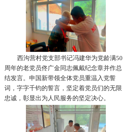
西沟营
村
党支部
书记冯建华为党龄满
50
周年的老党员佟广金同志佩戴纪念章并作总
结发言
。
申国新带领全体党员重温入党誓
词
，
字字千钧的誓言，坚定着党员们的无限
忠诚，彰显出为
人
民服务的坚定决心。