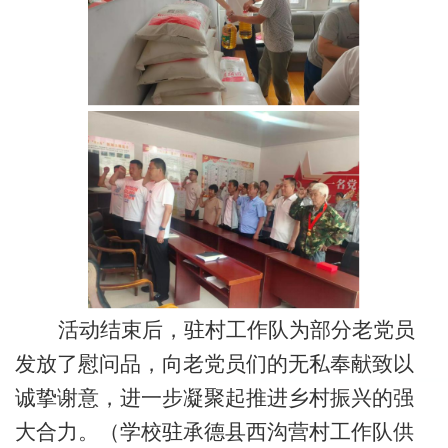
活动结束
后，驻村工作队为部分老党员
发放了慰问品，
向老党员们的无私
奉献致
以
诚挚
谢
意
，
进一步
凝聚
起推进
乡村振兴
的强
大
合力。
（学校驻承德县西沟营村工作队供