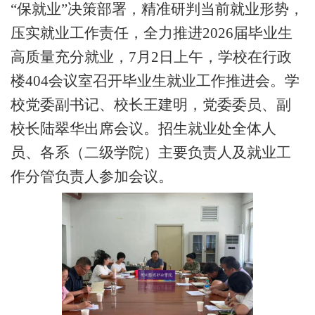
“保就业”决策部署，精准研判当前就业形势，
压实就业工作责任，全力推进2026届毕业生
高质量充分就业，
7
月
2
日上午，
学
校
在行政
楼
404会议室
召开毕业生就业工作推进会
。学
校党委副书记、校长王建明，党委委员、副
校长陆翠华出席会议
。
招生就业处全体人
员、各
系（
二级学院
）
主要负责人及就业工
作分管负责
人
参加会议。