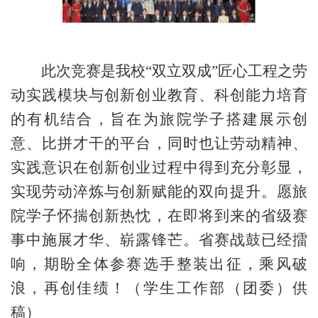
此次竞赛是我校
“双立双成”匠心工程之劳
动实践模块与创新创业教育、科创能力培育
的有机结合，
旨在
为旅院学子搭建展示创
意、比拼才干的平台，
同时
也让劳动精神、
实践意识在创新创业过程中得到充分彰显，
实现劳动淬炼与创新赋能
的
双向提升。愿旅
院学子怀揣创新热忱，在即将到来的省级赛
事中施展才华、崭露锋芒
。
省赛战鼓已经擂
响，期盼全体参赛选手整装出征，乘风破
浪，再创佳绩
！
（学生工作部（团委）供
稿）