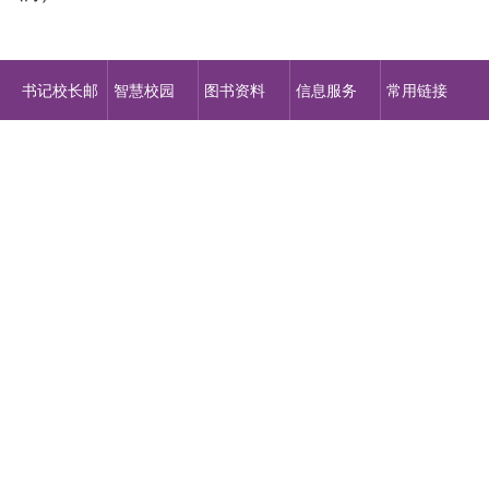
书记校长邮
智慧校园
图书资料
信息服务
常用链接
箱
地址：中国·河北省承德市高教园区 邮编：067000
冀ICP备07009156
号
冀公网安备 13080202000462号 2023©
河北旅游职业学院版权所有
微信公众号
融校园APP